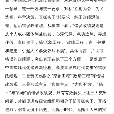
命与中国式现代化建设新要求，对标维护党中央集中统
一领导、统一部署与统一要求，对标“立党为公、为民
造福、科学决策、真抓实干”总要求，纠正政绩观偏
差、惩治错误政绩观。从根本上看，“错误政绩观则是
从个人或小团体利益出发，心浮气躁、急功近利、弄虚
作假、盲目蛮干，搞‘形象工程’、‘政绩工程’，留下包袱
和隐患，引起人民群众强烈不满”。具体而言，片面或
错误的政绩观，突出表现在以下三个方面：一是落后于
中国式现代化建设新征程、高质量发展时代要求的错误
政绩观；二是劳民伤财的“形象工程”“政绩工程”等错误
政绩观；三是形式主义、官僚主义、“为官不为”、“躺
平”与“内卷”的错误政绩观。只有有效解决上述三大突出
问题，才能促进各级党组织和领导干部真抓实干、开拓
进取，创造无愧于历史、无愧于时代、无愧于人民的实